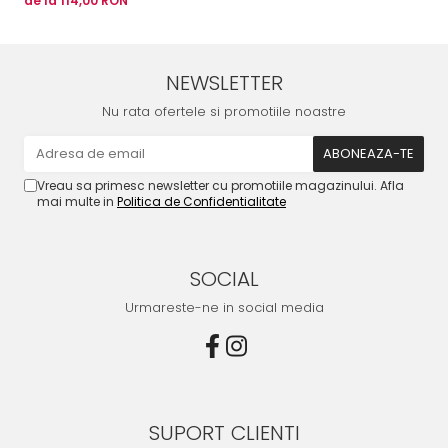
de la 114,00 RON
de
NEWSLETTER
Nu rata ofertele si promotiile noastre
Vreau sa primesc newsletter cu promotiile magazinului. Afla
mai multe in
Politica de Confidentialitate
SOCIAL
Urmareste-ne in social media
SUPORT CLIENTI