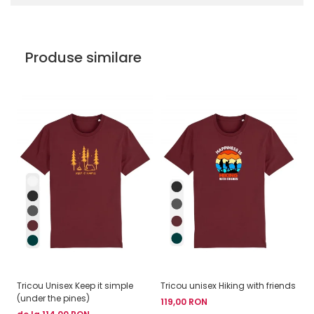
Produse similare
Tricou Unisex Keep it simple
Tricou unisex Hiking with friends
Tr
(under the pines)
(u
119,00 RON