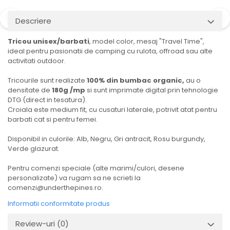
Descriere
Tricou unisex/barbati
, model color, mesaj "Travel Time",
ideal pentru pasionatii de camping cu rulota, offroad sau alte
activitati outdoor.
Tricourile sunt realizate
100% din bumbac organic,
au o
densitate de
180g /mp
si sunt imprimate digital prin tehnologie
DTG (direct in tesatura).
Croiala este medium fit, cu cusaturi laterale, potrivit atat pentru
barbati cat si pentru femei.
Disponibil in culorile: Alb, Negru, Gri antracit, Rosu burgundy,
Verde glazurat.
Pentru comenzi speciale (alte marimi/culori, desene
personalizate) va rugam sa ne scrieti la
comenzi@underthepines.ro.
Informatii conformitate produs
Review-uri
(0)