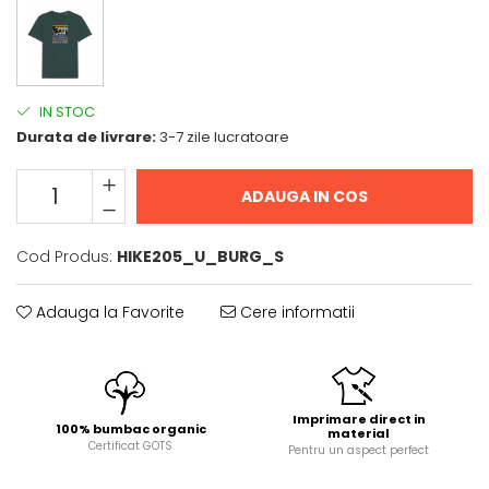
IN STOC
Durata de livrare:
3-7 zile lucratoare
ADAUGA IN COS
Cod Produs:
HIKE205_U_BURG_S
Adauga la Favorite
Cere informatii
Imprimare direct in
100% bumbac organic
material
Certificat GOTS
Pentru un aspect perfect