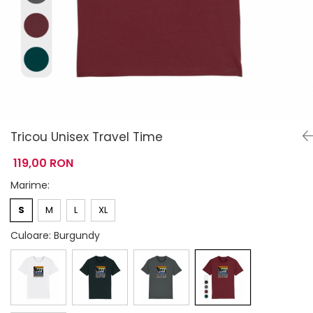
Tricou Unisex Travel Time
119,00 RON
Marime
:
S
M
L
XL
Culoare
: Burgundy