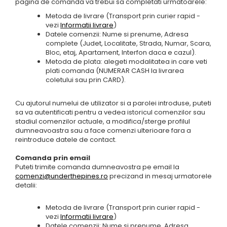
pagina de comanda va trebui sa completati urmatoarele:
Metoda de livrare (Transport prin curier rapid -
vezi
Informatii livrare
)
Datele comenzii: Nume si prenume, Adresa
complete (Judet, Localitate, Strada, Numar, Scara,
Bloc, etaj, Apartament, Interfon daca e cazul).
Metoda de plata: alegeti modalitatea in care veti
plati comanda (NUMERAR CASH la livrarea
coletului sau prin CARD).
Cu ajutorul numelui de utilizator si a parolei introduse, puteti
sa va autentificati pentru a vedea istoricul comenzilor sau
stadiul comenzilor actuale, a modifica/sterge profilul
dumneavoastra sau a face comenzi ulterioare fara a
reintroduce datele de contact.
Comanda prin email
Puteti trimite comanda dumneavostra pe email la
comenzi@underthepines.ro
precizand in mesaj urmatorele
detalii:
Metoda de livrare (Transport prin curier rapid -
vezi
Informatii livrare
)
Datele comenzii: Nume si prenume, Adresa