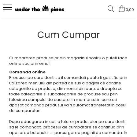
0,00
Colectii
Tricouri
Cum Cumpar
I love climbing - NEW
Tricouri unisex
How to enjoy the outdoors -
Tricouri femei
NEW
Keep it simple #2
Cumpararea produselor din magazinul nostru o puteti face
online sau prin email.
Keep it simple
Comanda online
Hike more, worry less
Produsul pe care doriti sa il comandati poate fi gasit fie prin
utilizarea meniului din partea de sus a paginii ce contine
Wild and Free
categoriile de produse, din meniul din partea dreapta cu
toate categoriile si subcategoriile de produse sau prin
folosirea campului de cautare. In momentul in care ati
apasat comanda produsul va fi automat transferat in cosul
de cumparaturi.
Dupa adaugarea in cos a tuturor produselor pe care doriti
sa le comandati, procesul de cumparare se continua prin
apasarea butonului si parcurgerea paginii de comanda. In