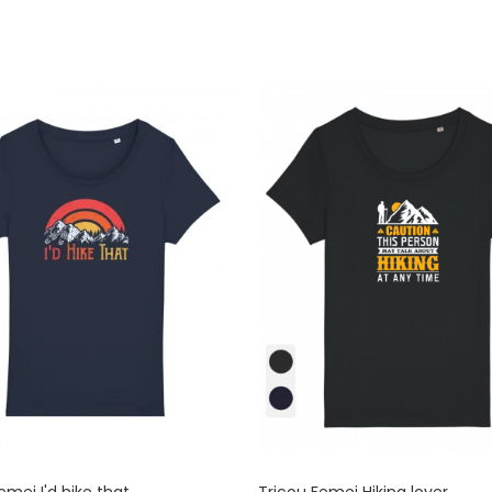
emei I'd hike that
Tricou Femei Hiking lover