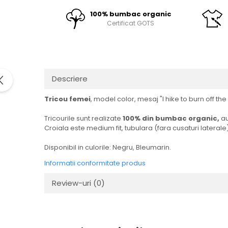
100% bumbac organic
Certificat GOTS
Descriere
Tricou femei
, model color, mesaj "I hike to burn off t
Tricourile sunt realizate
100% din bumbac organic,
au
Croiala este medium fit, tubulara (fara cusaturi laterale)
Disponibil in culorile: Negru, Bleumarin.
Informatii conformitate produs
Review-uri
(0)