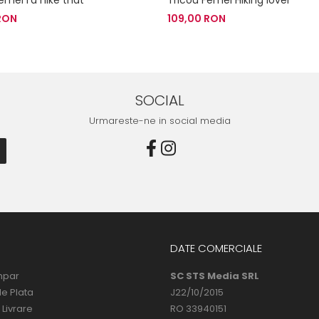
RON
109,00 RON
SOCIAL
Urmareste-ne in social media
DATE COMERCIALE
mpar
SC STS Media SRL
e Plata
J22/10/2015
 Livrare
RO 33940151