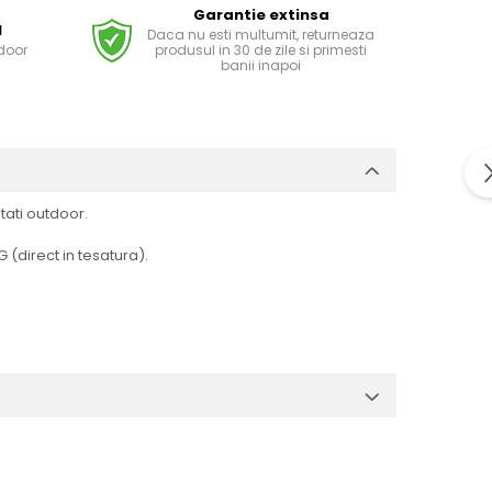
Garantie extinsa
l
Daca nu esti multumit, returneaza
tdoor
produsul in 30 de zile si primesti
banii inapoi
tati outdoor.
G (direct in tesatura).