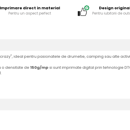
Imprimare direct in material
Design origina
Pentru un aspect perfect
Pentru iubitorii de ou
he crazy", ideal pentru pasionatele de drumetie, camping sau alte activi
 o densitate de
150g/mp
si sunt imprimate digital prin tehnologie DT
.