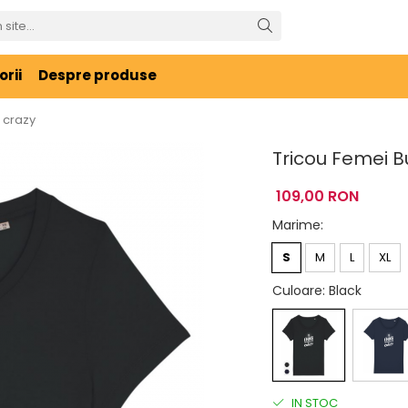
rii
Despre produse
 crazy
Tricou Femei B
109,00 RON
Marime
:
S
M
L
XL
Culoare
: Black
IN STOC