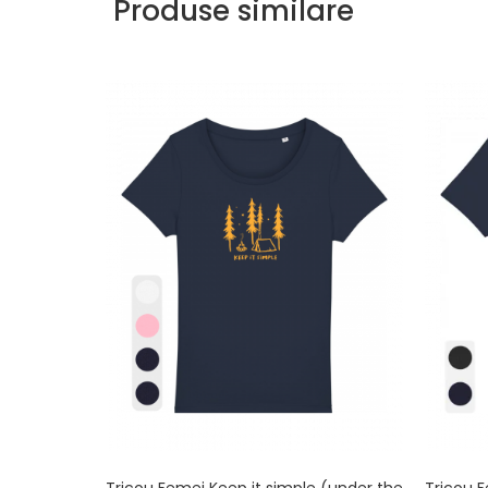
Produse similare
Tricou Femei Keep it simple (under the
Tricou F