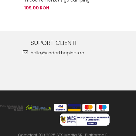
109,00 RON
109,00 RO
SUPORT CLIENTI
hello@underthepines.ro
Copyright (C) 2025 STS Media SRL
Platforma E-