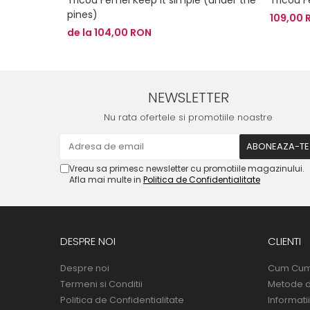
pines)
109,00 
de la 104,00 RON
NEWSLETTER
Nu rata ofertele si promotiile noastre
Vreau sa primesc newsletter cu promotiile magazinului.
Afla mai multe in
Politica de Confidentialitate
DESPRE NOI
CLIENTI
Despre noi
Cum Cu
Termeni si Conditii
Metode d
Politica de Confidentialitate
Informatii