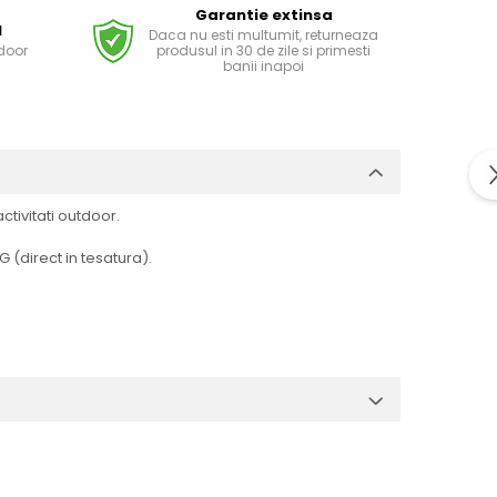
Garantie extinsa
l
Daca nu esti multumit, returneaza
tdoor
produsul in 30 de zile si primesti
banii inapoi
tivitati outdoor.
G (direct in tesatura).