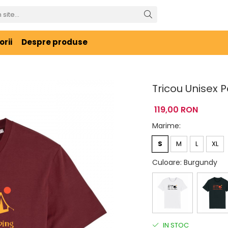
rii
Despre produse
Tricou Unisex
119,00 RON
Marime
:
S
M
L
XL
Culoare
: Burgundy
IN STOC