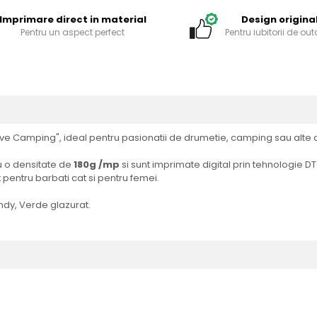
ok
Imprimare direct in material
Design origina
Pentru un aspect perfect
Pentru iubitorii de ou
ve Camping", ideal pentru pasionatii de drumetie, camping sau alte ac
 o densitate de
180g /mp
si sunt imprimate digital prin tehnologie DT
t pentru barbati cat si pentru femei.
undy, Verde glazurat.