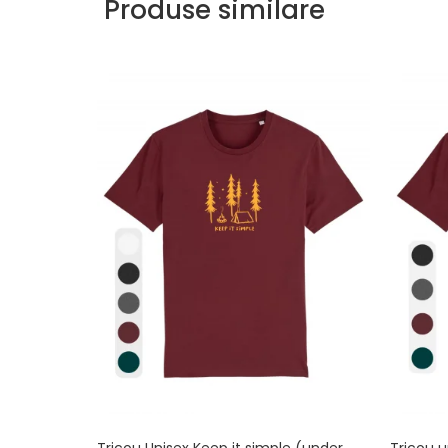
Produse similare
Tricou Unisex Keep it simple (under
Tricou u