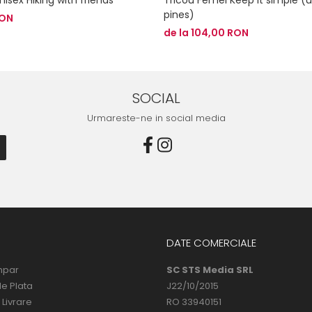
pines)
RON
de la 104,00 RON
SOCIAL
Urmareste-ne in social media
DATE COMERCIALE
mpar
SC STS Media SRL
e Plata
J22/10/2015
 Livrare
RO 33940151