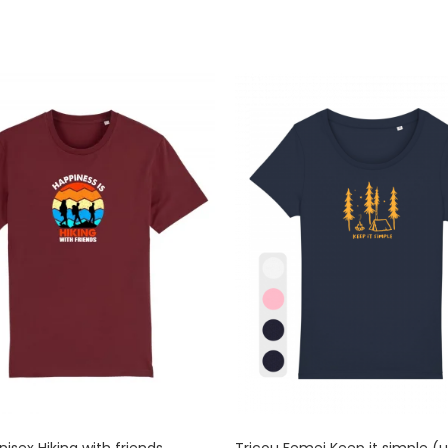
nisex Hiking with friends
Tricou Femei Keep it simple (