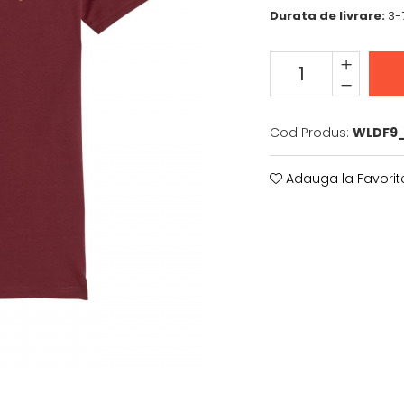
Durata de livrare:
3-7
Cod Produs:
WLDF9
Adauga la Favorit
e