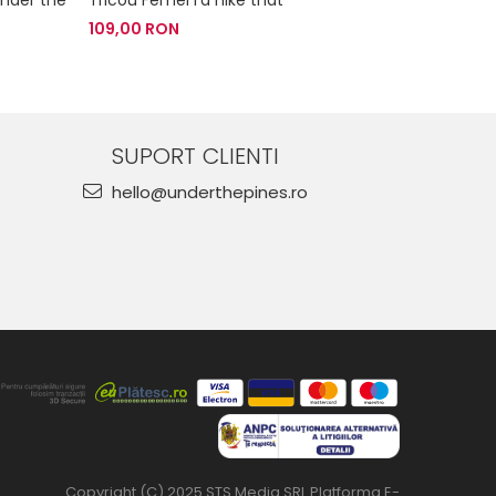
109,00 RON
119,00 RO
SUPORT CLIENTI
hello@underthepines.ro
Copyright (C) 2025 STS Media SRL
Platforma E-