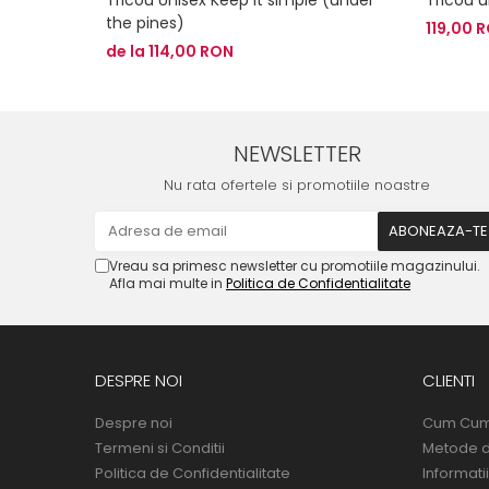
the pines)
119,00 
de la 114,00 RON
NEWSLETTER
Nu rata ofertele si promotiile noastre
Vreau sa primesc newsletter cu promotiile magazinului.
Afla mai multe in
Politica de Confidentialitate
DESPRE NOI
CLIENTI
Despre noi
Cum Cu
Termeni si Conditii
Metode d
Politica de Confidentialitate
Informatii