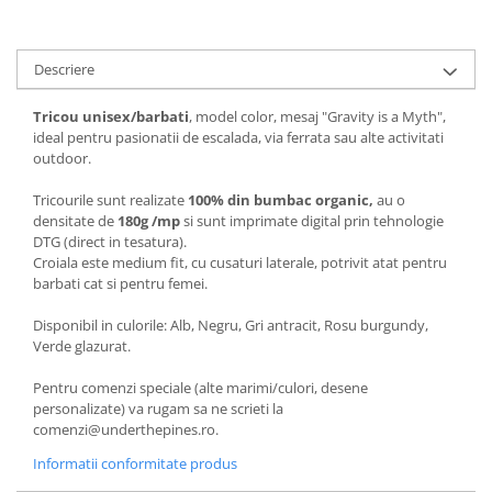
Descriere
Tricou unisex/barbati
, model color, mesaj "Gravity is a Myth",
ideal pentru pasionatii de escalada, via ferrata sau alte activitati
outdoor.
Tricourile sunt realizate
100% din bumbac organic,
au o
densitate de
180g /mp
si sunt imprimate digital prin tehnologie
DTG (direct in tesatura).
Croiala este medium fit, cu cusaturi laterale, potrivit atat pentru
barbati cat si pentru femei.
Disponibil in culorile: Alb, Negru, Gri antracit, Rosu burgundy,
Verde glazurat.
Pentru comenzi speciale (alte marimi/culori, desene
personalizate) va rugam sa ne scrieti la
comenzi@underthepines.ro.
Informatii conformitate produs