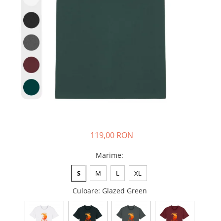
119,00 RON
Marime
:
S
M
L
XL
Culoare
: Glazed Green