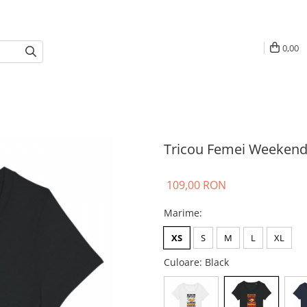
0,00
Tricou Femei Weekend
109,00 RON
Marime
:
XS
S
M
L
XL
Culoare
: Black