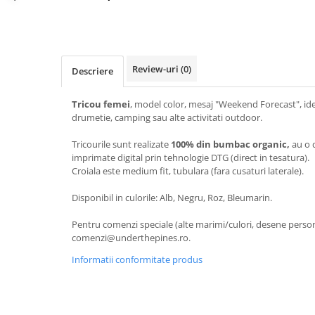
Review-uri
(0)
Descriere
Tricou femei
, model color, mesaj "Weekend Forecast", id
drumetie, camping sau alte activitati outdoor.
Tricourile sunt realizate
100% din bumbac organic,
au o 
imprimate digital prin tehnologie DTG (direct in tesatura).
Croiala este medium fit, tubulara (fara cusaturi laterale).
Disponibil in culorile: Alb, Negru, Roz, Bleumarin.
Pentru comenzi speciale (alte marimi/culori, desene persona
comenzi@underthepines.ro.
Informatii conformitate produs