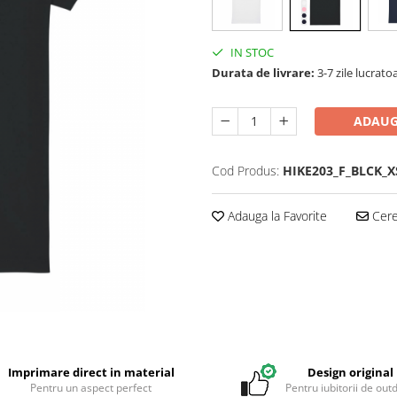
IN STOC
Durata de livrare:
3-7 zile lucrato
ADAUG
Cod Produs:
HIKE203_F_BLCK_X
Adauga la Favorite
Cere 
Imprimare direct in material
Design original
Pentru un aspect perfect
Pentru iubitorii de out