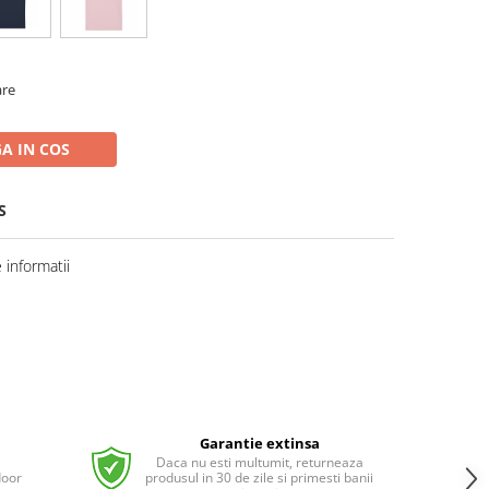
are
A IN COS
S
informatii
Garantie extinsa
Daca nu esti multumit, returneaza
door
produsul in 30 de zile si primesti banii