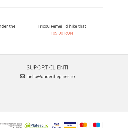
nder the
Tricou Femei I'd hike that
Tri
109,00 RON
SUPORT CLIENTI
hello@underthepines.ro