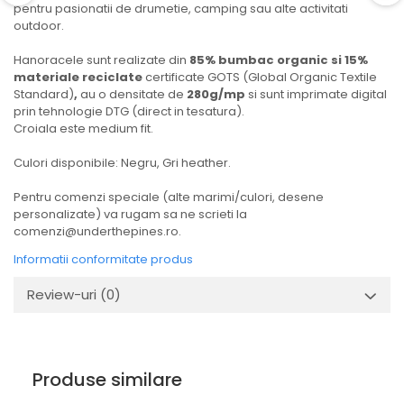
pentru pasionatii de drumetie, camping sau alte activitati
outdoor.
Hanoracele sunt realizate din
85% bumbac organic si 15%
materiale reciclate
certificate GOTS (Global Organic Textile
Standard)
,
au o densitate de
280g/mp
si sunt imprimate digital
prin tehnologie DTG (direct in tesatura).
Croiala este medium fit.
Culori disponibile: Negru, Gri heather.
Pentru comenzi speciale (alte marimi/culori, desene
personalizate) va rugam sa ne scrieti la
comenzi@underthepines.ro.
Informatii conformitate produs
Review-uri
(0)
Produse similare