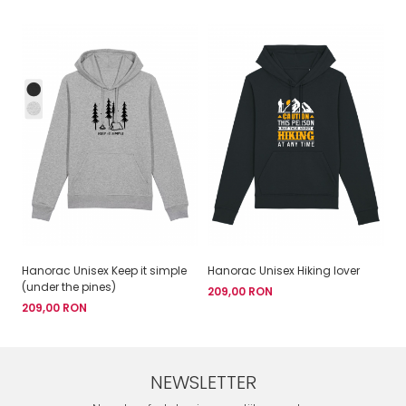
Hanorac Unisex Keep it simple
Hanorac Unisex Hiking lover
Ha
(under the pines)
209,00 RON
2
209,00 RON
NEWSLETTER