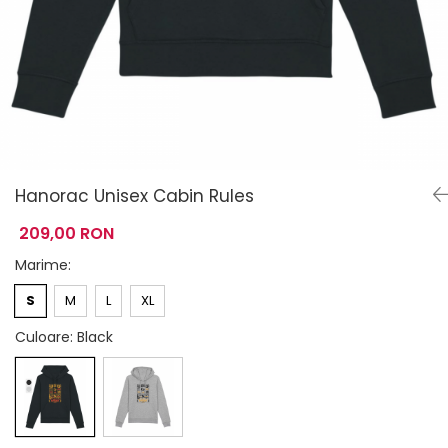
Hanorac Unisex Cabin Rules
209,00 RON
Marime
:
S
M
L
XL
Culoare
: Black