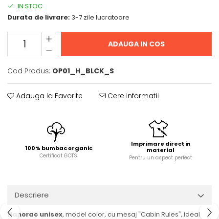
IN STOC
Durata de livrare:
3-7 zile lucratoare
ADAUGA IN COS
Cod Produs:
OP01_H_BLCK_S
Adauga la Favorite
Cere informatii
Imprimare direct in
100% bumbac organic
material
Certificat GOTS
Pentru un aspect perfect
Descriere
Hanorac unisex
, model color, cu mesaj "Cabin Rules", ideal