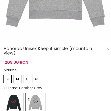
Hanorac Unisex Keep it simple (mountain
view)
209,00 RON
Marime
:
S
M
L
XL
Culoare
: Heather Grey