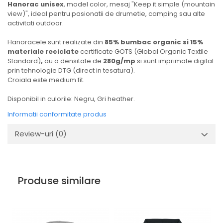
Hanorac unisex
, model color, mesaj "Keep it simple (mountain
view)", ideal pentru pasionatii de drumetie, camping sau alte
activitati outdoor.
Hanoracele sunt realizate din
85% bumbac organic si 15%
materiale reciclate
certificate GOTS (Global Organic Textile
Standard)
,
au o densitate de
280g/mp
si sunt imprimate digital
prin tehnologie DTG (direct in tesatura).
Croiala este medium fit.
Disponibil in culorile: Negru, Gri heather.
Informatii conformitate produs
Review-uri
(0)
Produse similare