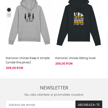
Hanorac Unisex Keep it simple
Hanorac Unisex Hiking lover
Ha
(under the pines)
209,00 RON
2
209,00 RON
NEWSLETTER
Nu rata ofertele si promotiile noastre