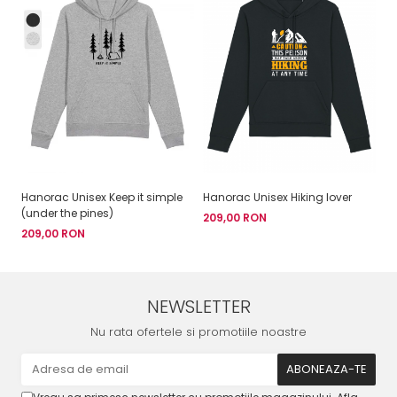
Hanorac Unisex Keep it simple
Hanorac Unisex Hiking lover
Ha
(under the pines)
209,00 RON
2
209,00 RON
NEWSLETTER
Nu rata ofertele si promotiile noastre