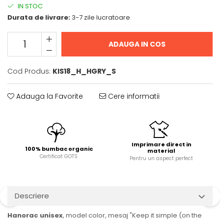
IN STOC
Durata de livrare:
3-7 zile lucratoare
ADAUGA IN COS
Cod Produs:
KIS18_H_HGRY_S
Adauga la Favorite
Cere informatii
Imprimare direct in
100% bumbac organic
material
Certificat GOTS
Pentru un aspect perfect
Descriere
Hanorac unisex
, model color, mesaj "Keep it simple (on the