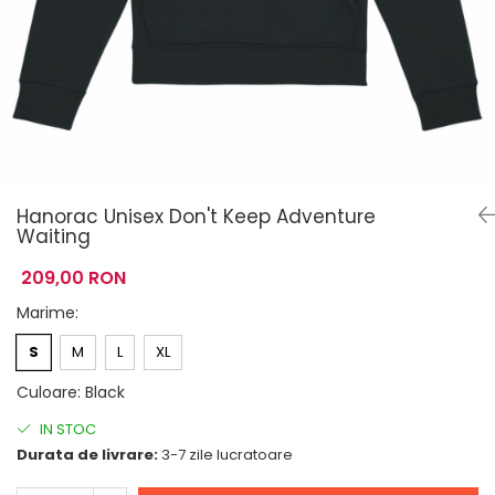
Hanorac Unisex Don't Keep Adventure
Waiting
209,00 RON
Marime
:
S
M
L
XL
Culoare
:
Black
IN STOC
Durata de livrare:
3-7 zile lucratoare