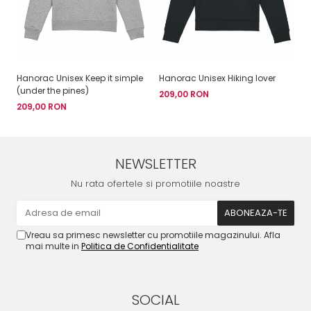
Hanorac Unisex Keep it simple
Hanorac Unisex Hiking lover
Ha
(under the pines)
209,00 RON
2
209,00 RON
NEWSLETTER
Nu rata ofertele si promotiile noastre
Vreau sa primesc newsletter cu promotiile magazinului. Afla
mai multe in
Politica de Confidentialitate
SOCIAL