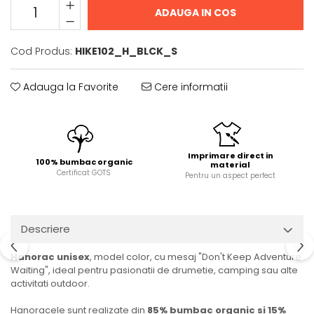
ADAUGA IN COS
Cod Produs:
HIKE102_H_BLCK_S
Adauga la Favorite
Cere informatii
Imprimare direct in
100% bumbac organic
material
Certificat GOTS
Pentru un aspect perfect
Descriere
Hanorac unisex
, model color, cu mesaj "Don't Keep Adventure
Waiting", ideal pentru pasionatii de drumetie, camping sau alte
activitati outdoor.
Hanoracele sunt realizate din
85% bumbac organic si 15%