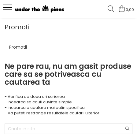
0,00
Colectii
Tricouri
Promotii
I love climbing - NEW
Tricouri unisex
How to enjoy the outdoors -
Tricouri femei
Promotii
NEW
Keep it simple #2
Ne pare rau, nu am gasit produse
Keep it simple
care sa se potriveasca cu
Hike more, worry less
cautarea ta
Wild and Free
- Verifica de doua ori scrierea
- Incearca sa cauti cuvinte simple
- Incearca o cautare mai putin specifica
- Va puteti restrange rezultatele cautarii ulterior